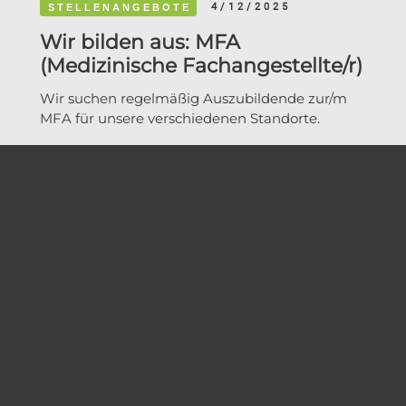
4/12/2025
STELLENANGEBOTE
Wir bilden aus: MFA
(Medizinische Fachangestellte/r)
Wir suchen regelmäßig Auszubildende zur/m
MFA für unsere verschiedenen Standorte.
Rosenheim
Fachärzte für Augenheilkunde
Überörtliche Partner