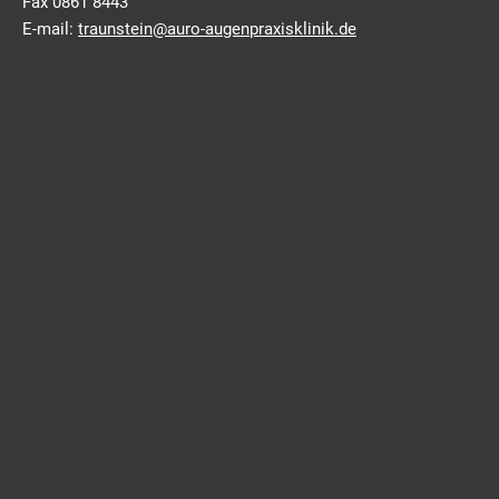
Fax 0861 8443
E-mail:
traunstein@auro-augenpraxisklinik.de
Ruhpolding
Fachärzte für Augenheilkunde
Überörtlicher Partner
Sprechzeiten und Termin
Hauptstr. 55 • 83324 Ruhpolding
Tel.
08663 9986
Fax 08663 883 518
E-mail:
ruhpolding@auro-augenpraxisklinik.de