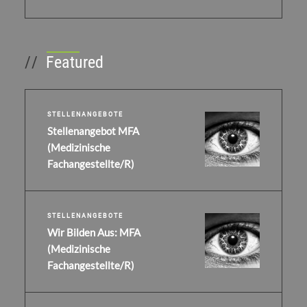
//
Featured
STELLENANGEBOTE
Stellenangebot MFA
(Medizinische
Fachangestellte/r)
STELLENANGEBOTE
Wir Bilden Aus: MFA
(Medizinische
Fachangestellte/r)