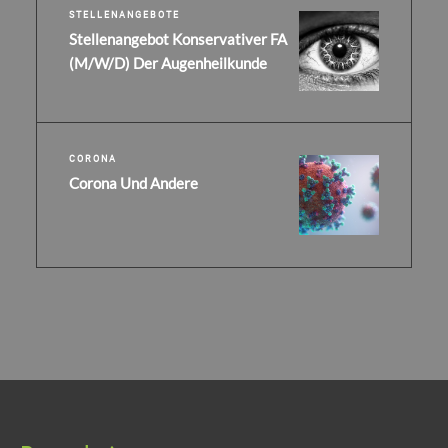
STELLENANGEBOTE
Stellenangebot Konservativer FA
(m/w/d) Der Augenheilkunde
CORONA
Corona Und Andere