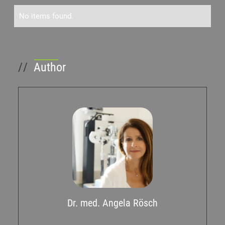
Aus der Praxis
No items found.
Corona
Öffnungszeiten
//
Author
Stellenangebote
Termine
Dr. med. Angela Rösch